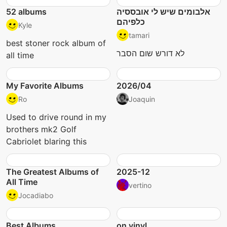
52 albums
אלבומים שיש לי אובססיה
כלפיהם
Kyle
tamari
best stoner rock album of
לא דורש שום הסבר
all time
My Favorite Albums
2026/04
Ro
Joaquin
Used to drive round in my
brothers mk2 Golf
Cabriolet blaring this
The Greatest Albums of
2025-12
All Time
vertino
Jocadiabo
Best Albums
on vinyl