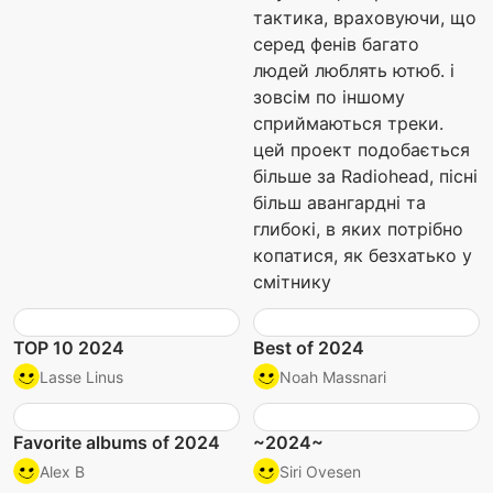
тактика, враховуючи, що
серед фенів багато
людей люблять ютюб. і
зовсім по іншому
сприймаються треки.
цей проект подобається
більше за Radiohead, пісні
більш авангардні та
глибокі, в яких потрібно
копатися, як безхатько у
смітнику
TOP 10 2024
Best of 2024
Lasse Linus
Noah Massnari
Favorite albums of 2024
~2024~
Alex B
Siri Ovesen