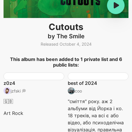
Cutouts
by The Smile
Released October 4, 2024
This album has been added to 1 private list and 6
public lists:
z0z4
best of 2024
jzfski 💭
coo
🇬🇧
"сміття" року. аж 2
альбуми від Йорка і ко.
Art Rock
18 треків, на всі є або
відео, або психоделічна
візуалізація. правильна