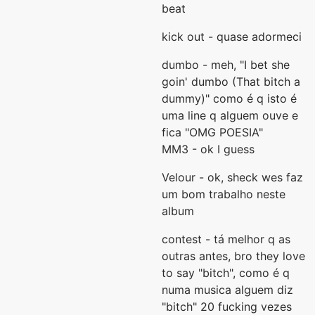
beat
kick out - quase adormeci
dumbo - meh, "I bet she
goin' dumbo (That bitch a
dummy)" como é q isto é
uma line q alguem ouve e
fica "OMG POESIA"
MM3 - ok I guess
Velour - ok, sheck wes faz
um bom trabalho neste
album
contest - tá melhor q as
outras antes, bro they love
to say "bitch", como é q
numa musica alguem diz
"bitch" 20 fucking vezes