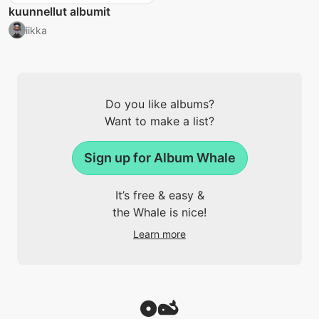
kuunnellut albumit
iikka
Do you like albums?
Want to make a list?
Sign up for Album Whale
It’s free & easy &
the Whale is nice!
Learn more