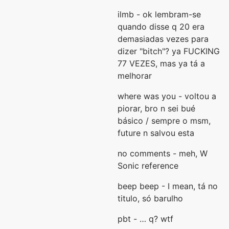
ilmb - ok lembram-se
quando disse q 20 era
demasiadas vezes para
dizer "bitch"? ya FUCKING
77 VEZES, mas ya tá a
melhorar
where was you - voltou a
piorar, bro n sei bué
básico / sempre o msm,
future n salvou esta
no comments - meh, W
Sonic reference
beep beep - I mean, tá no
titulo, só barulho
pbt - … q? wtf