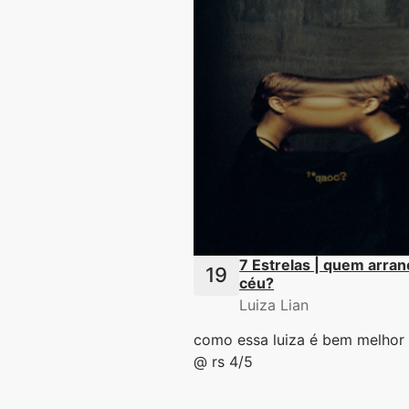
7 Estrelas | quem arran
céu?
Luiza Lian
como essa luiza é bem melhor 
@ rs 4/5