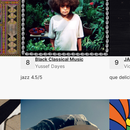
Black Classical Music
JA
Yussef Dayes
Vi
jazz 4.5/5
que delic