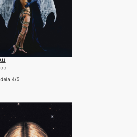
AU
loo
 dela 4/5