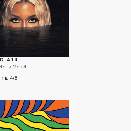
GUAR II
ctoria Monét
inha 4/5