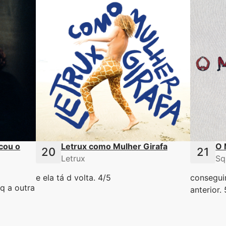
cou o
Letrux como Mulher Girafa
O 
Letrux
Sq
e ela tá d volta. 4/5
consegui
q a outra
anterior.