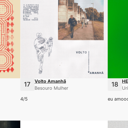
Volto Amanhã
HE
Besouro Mulher
Ur
4/5
eu amooo