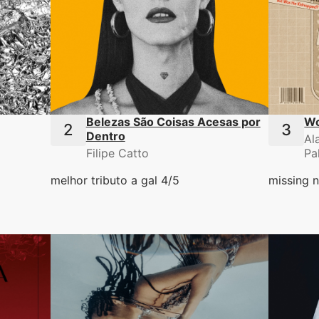
Belezas São Coisas Acesas por
Wo
Dentro
Al
Filipe Catto
Pa
melhor tributo a gal 4/5
missing n