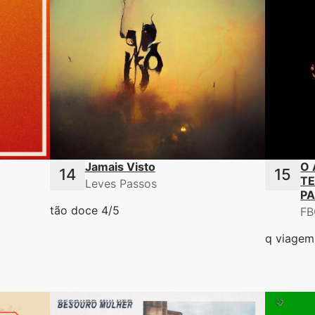
Jamais Visto
O 
TE
Leves Passos
P
tão doce 4/5
FB
q viagem