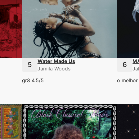
Water Made Us
M
Jamila Woods
Ja
gr8 4.5/5
o melhor