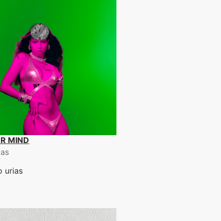
R MIND
ias
 urias