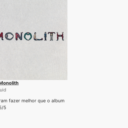
Monolith
uid
ram fazer melhor que o album
 5/5