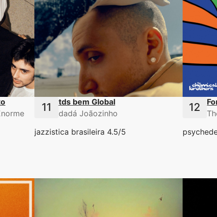
to
tds bem Global
Fo
Enorme
dadá Joãozinho
Th
jazzistica brasileira 4.5/5
psychede