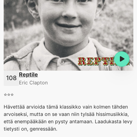
Reptile
Eric Clapton
⭐️⭐️⭐️
Hävettää arvioida tämä klassikko vain kolmen tähden
arvoiseksi, mutta on se vaan niin tylsää hissimusiikkia,
että enempääkään en pysty antamaan. Laadukasta levy
tietysti on, genressään.