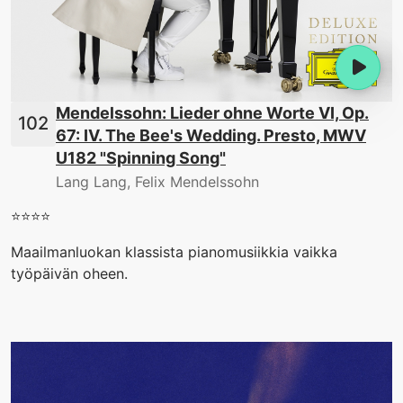
Mendelssohn: Lieder ohne Worte VI, Op.
67: IV. The Bee's Wedding. Presto, MWV
U182 "Spinning Song"
Lang Lang, Felix Mendelssohn
⭐️⭐️⭐️⭐️
Maailmanluokan klassista pianomusiikkia vaikka
työpäivän oheen.