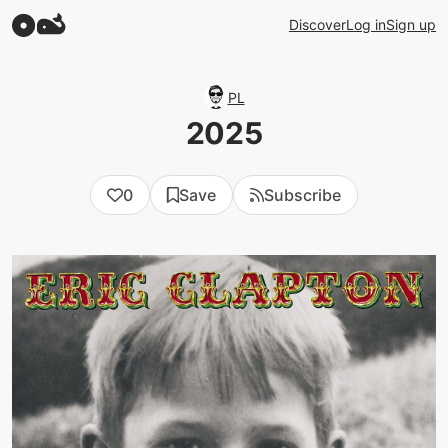
Discover
Log in
Sign up
PL
2025
0
Save
Subscribe